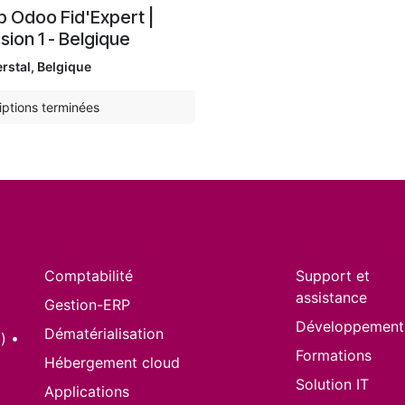
b Odoo Fid'Expert |
sion 1 - Belgique
rstal
,
Belgique
iptions terminées
Nos produits
Nos servic
Comptabilité
Support et
assistance
Gestion-ERP
Développement
Dématérialisation
) •
Formations
Hébergement cloud
Solution IT
Applications