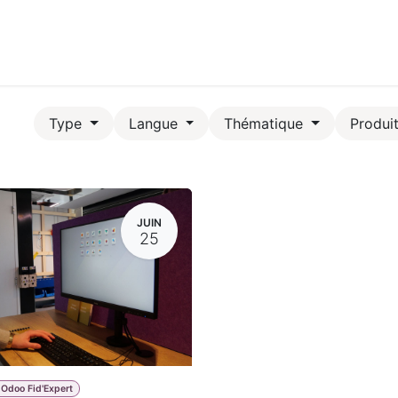
its & Services
Academy
Jobs
Accès Cloud
Cont
Type
Langue
Thématique
Produi
JUIN
25
 Odoo Fid'Expert