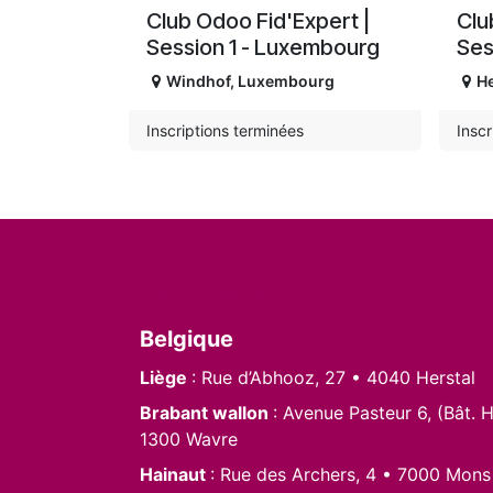
Club Odoo Fid'Expert |
Clu
Session 1 - Luxembourg
Ses
Windhof
,
Luxembourg
He
Inscriptions terminées
Inscr
Nous situer
Belgique
Liège
: Rue d’Abhooz, 27 • 4040 Herstal
Brabant wallon
: Avenue Pasteur 6, (Bât. H
1300 Wavre
Hainaut
: Rue des Archers, 4 • 7000 Mons