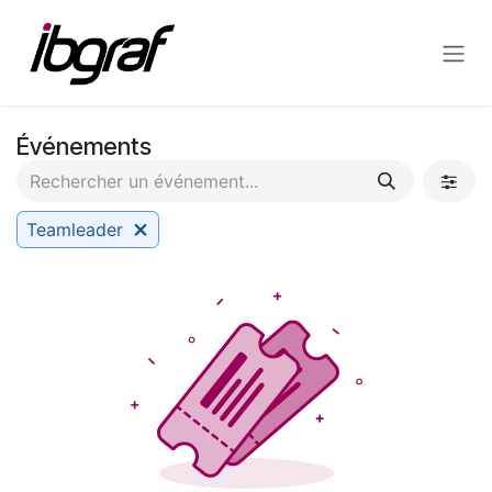
Se rendre au contenu
Événements
Teamleader