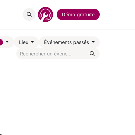
act
Démo gratuite
Lieu
Événements passés
1