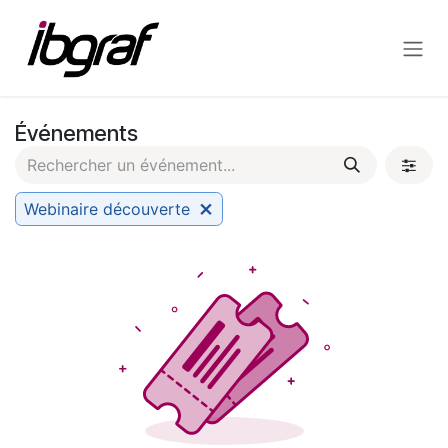
Se rendre au contenu
Événements
Webinaire découverte