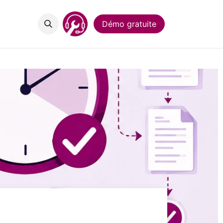
act
Démo gratuite