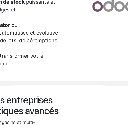
n de stock
puissants et
lges et
ator
ou
automatisée et évolutive
, de lots, de péremptions
ransformer votre
rmance.
les entreprises
stiques avancés
agasins et multi-