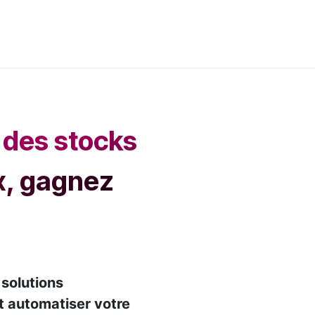
its & Services
Academy
Jobs
Accès Cloud
Cont
n des stocks
ux, gagnez
s
solutions
et automatiser votre