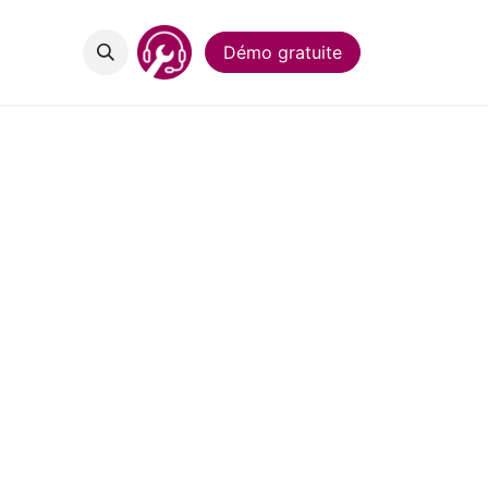
act
Démo gratuite