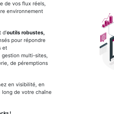
e de vos flux réels,
otre environnement
 d’
outils robustes,
nsés pour répondre
 et
 gestion multi-sites,
érie, de péremptions
z en visibilité, en
u long de votre chaîne
ocks !