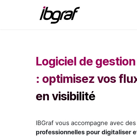
Se rendre au contenu
IBGraf
Produ
Logiciel de gestio
: optimisez vos fl
en visibilité
IBGraf vous accompagne avec de
professionnelles pour digitaliser 