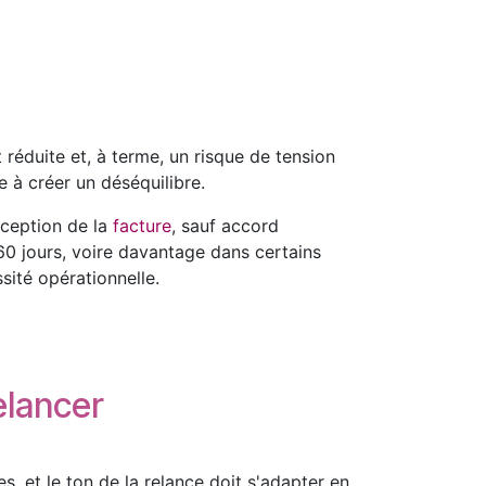
réduite et, à terme, un risque de tension
 à créer un déséquilibre.
éception de la
facture
, sauf accord
 60 jours, voire davantage dans certains
sité opérationnelle.
elancer
 et le ton de la relance doit s'adapter en