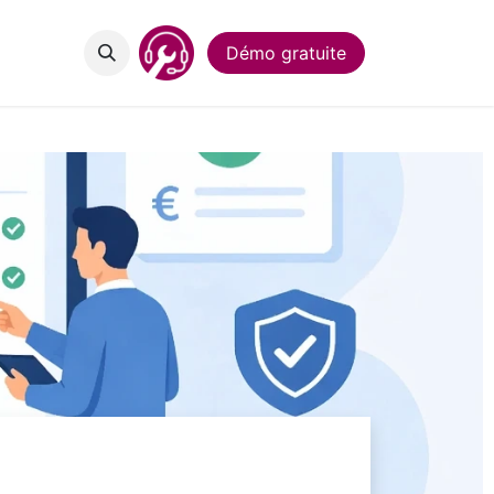
act
Démo gratuite