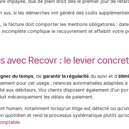
re impayée, due de plein droit dès le premier jour de retar
 sus, si les démarches ont généré des coûts supplémentair
, la facture doit comporter les mentions obligatoires : dat
e incomplète complique le recouvrement et affaiblit votre po
s avec Recovr : le levier concre
gner du temps
, de
garantir la régularité
du suivi et d'
élim
uement pour cet usage : relances automatisées adaptées à 
é aux débiteurs. Vos clients disposent également d'un port
éduit mécaniquement les délais de paiement.
t humain, notamment lorsqu'un litige est détecté ou qu'une
vi quotidien et rend le processus systématique plutôt qu'oc
 comptable
.