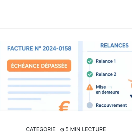
its & Services
Academy
Jobs
Accès Cloud
Cont
CATEGORIE |
5 MIN LECTURE