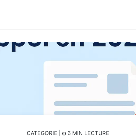
its & Services
Academy
Jobs
Accès Cloud
Cont
CATEGORIE |
6 MIN LECTURE