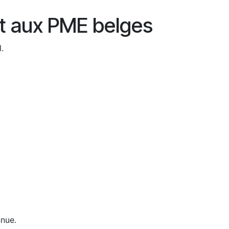
nt aux PME belges
.
nnue.