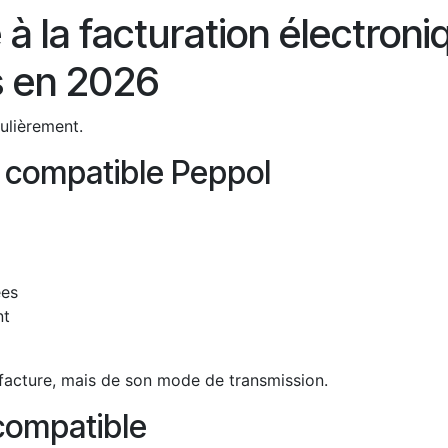
la facturation électroniqu
s en 2026
gulièrement.
n compatible Peppol
ées
nt
facture, mais de son mode de transmission.
 compatible