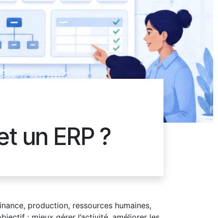
et un ERP ?
finance, production, ressources humaines,
ctif : mieux gérer l’activité, améliorer les