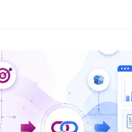
its & Services
Academy
Jobs
Accès Cloud
Cont