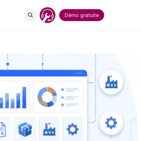
act
Démo gratuite