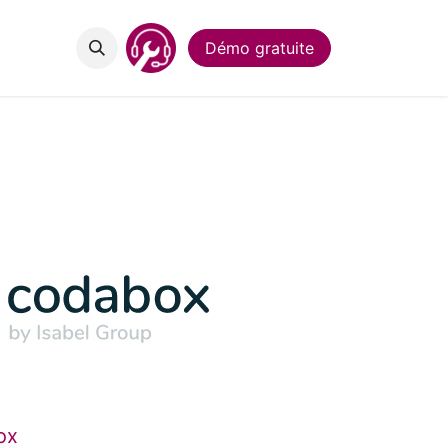
act
Démo gratuite
ox