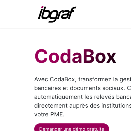
Se rendre au contenu
IBGraf
Produ
CodaBox
Avec CodaBox, transformez la gest
bancaires et documents sociaux. 
automatiquement les relevés banca
directement auprès des institution
votre PME.
Demander une démo gratuite