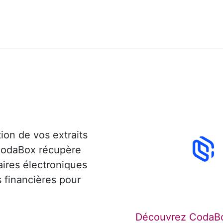
its & Services
Academy
Jobs
Accès Cloud
Cont
ion de vos extraits
CodaBox récupère
ires électroniques
s financières pour
Découvrez CodaB