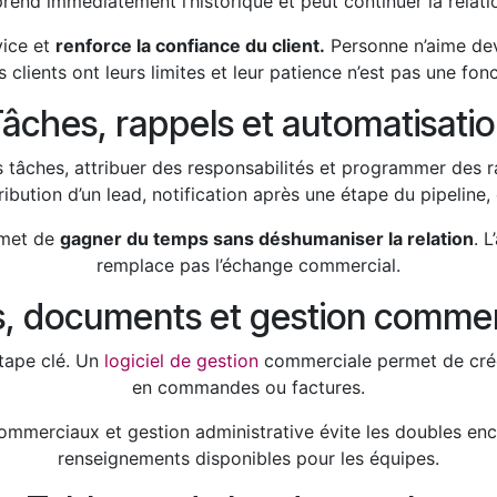
prend immédiatement l’historique et peut continuer la relati
vice et
renforce la confiance du client.
Personne n’aime devo
clients ont leurs limites et leur patience n’est pas une fonct
âches, rappels et automatisati
tâches, attribuer des responsabilités et programmer des r
ibution d’un lead, notification après une étape du pipeline,
rmet de
gagner du temps sans déshumaniser la relation
. 
remplace pas l’échange commercial.
s, documents et gestion commer
tape clé. Un
logiciel de gestion
commerciale permet de créer
en commandes ou factures.
commerciaux et gestion administrative évite les doubles enco
renseignements disponibles pour les équipes.