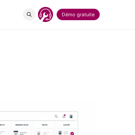
act
Démo gratuite