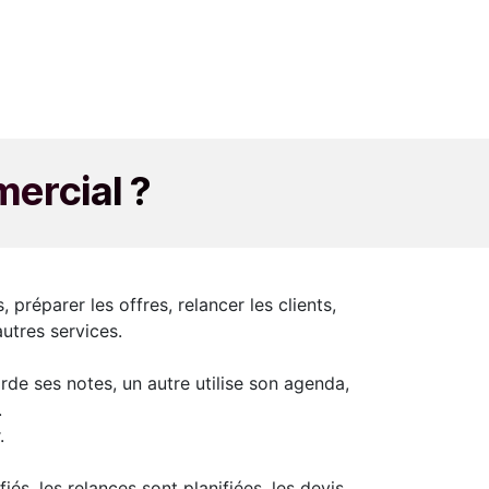
mercial ?
préparer les offres, relancer les clients,
utres services.
rde ses notes, un autre utilise son agenda,
.
.
és, les relances sont planifiées, les devis