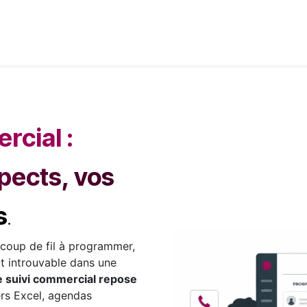
its & Services
Academy
Jobs
Accès Cloud
Cont
rcial :
pects, vos
s
.
 coup de fil à programmer,
ct introuvable dans une
e suivi commercial repose
iers Excel, agendas