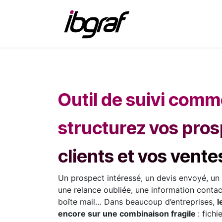
Se rendre au contenu
IBGraf
Produ
Outil de suivi comme
structurez vos pros
clients et vos vente
Un prospect intéressé, un devis envoyé, un
une relance oubliée, une information conta
boîte mail… Dans beaucoup d’entreprises,
l
encore sur une combinaison fragile
: fich