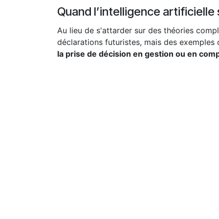
Quand l’intelligence artificiel
Au lieu de s'attarder sur des théories compl
déclarations futuristes, mais des exemples 
la prise de décision en gestion ou en compt
Son approche est fondée sur une conviction p
renforcer. Elle s'intègre parfaitement, offr
haute valeur ajoutée.
Automatiser les tâches répétitives
L'un des premiers avantages de l'IA pour le
documents, saisie de données, organisation 
employés se déchargent d'une lourde respons
ajoutée plus importante.
Un soutien pour la prise de décisions