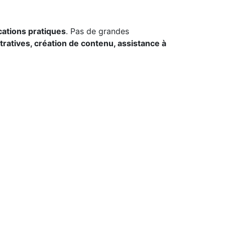
cations pratiques
. Pas de grandes
ratives, création de contenu, assistance à
er à l'expertise humaine, mais plutôt la
érant de l'espace pour des tâches à plus
nnent beaucoup de temps
: gestion de
 tâches à des outils intelligents, les
ur des activités présentant une valeur