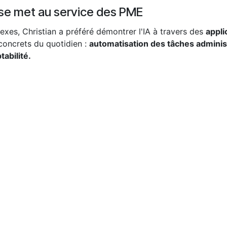
le se met au service des PME
exes, Christian a préféré démontrer l'IA à travers des
appli
concrets du quotidien :
automatisation des tâches administ
abilité.
rofonde : l'intelligence artificielle ne doit pas se substitu
ant un gain de temps, sécurisant certaines opérations et lib
s PME est la possibilité
d'automatiser des tâches qui pre
d'e-mails ou création de rapports standards. En confiant ces
abilité administrative et sont en mesure de se focaliser s