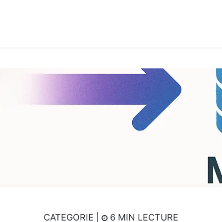
its & Services
Academy
Jobs
Accès Cloud
Cont
CATEGORIE |
6 MIN LECTURE