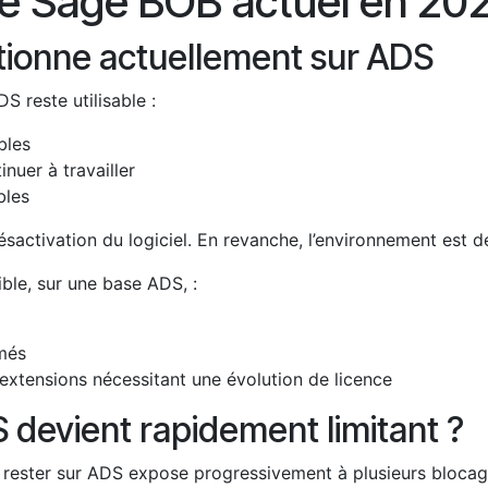
re Sage BOB actuel en 20
tionne actuellement sur ADS
 reste utilisable :
bles
inuer à travailler
bles
ésactivation du logiciel. En revanche, l’environnement est d
sible, sur une base ADS, :
mmés
extensions nécessitant une évolution de licence
 devient rapidement limitant ?
, rester sur ADS expose progressivement à plusieurs blocag