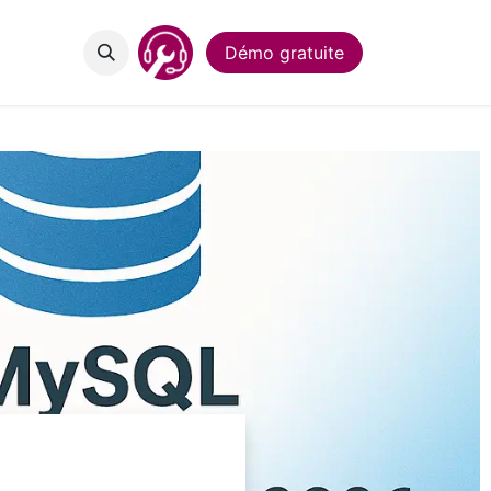
act
Démo gratuite