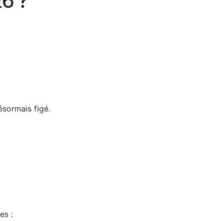
26 ?
ésormais figé.
es :